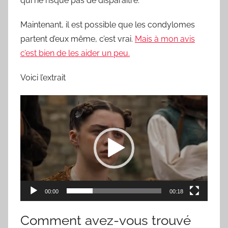
qui ne risque pas de disparaître.
Maintenant, il est possible que les condylomes
partent d’eux même, c’est vrai.
Mais à mon avis
c’est bien de les aider un peu.
Voici l’extrait
Lecteur
vidéo
00:00
00:18
Comment avez-vous trouvé