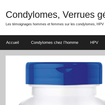
Aller
au
Condylomes, Verrues gé
contenu
Les témoignages hommes et femmes sur les condylomes, HPV e
Accueil
Condylomes chez l’homme
HPV