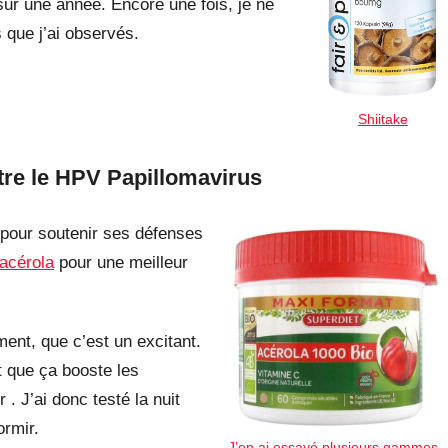
sur une année. Encore une fois, je ne
s que j’ai observés.
Shiitake
tre le HPV Papillomavirus
 pour soutenir ses défenses
’acérola
pour une meilleur
ent, que c’est un excitant.
t que ça booste les
. J’ai donc testé la nuit
rmir.
J’en ai essayé plusieurs gammes