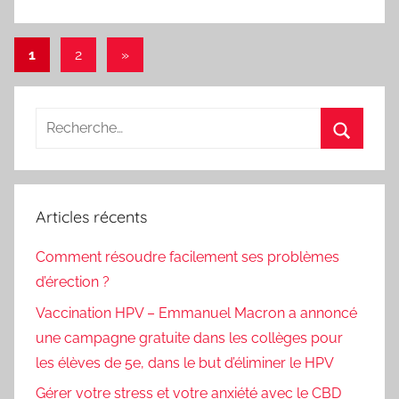
Pagination
Articles
1
2
»
suivants
des
publications
Recherche
pour
Recherc
:
Articles récents
Comment résoudre facilement ses problèmes
d’érection ?
Vaccination HPV – Emmanuel Macron a annoncé
une campagne gratuite dans les collèges pour
les élèves de 5e, dans le but d’éliminer le HPV
Gérer votre stress et votre anxiété avec le CBD