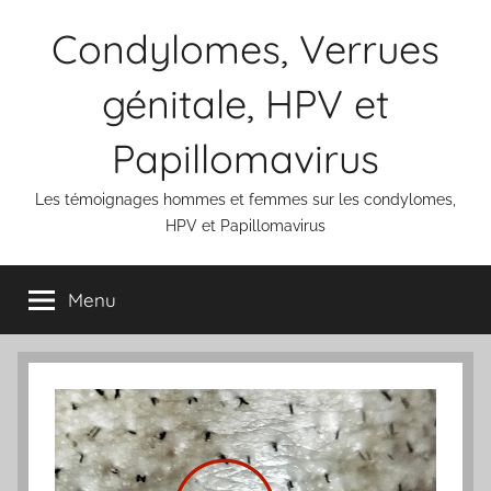
Aller
Condylomes, Verrues
au
contenu
génitale, HPV et
Papillomavirus
Les témoignages hommes et femmes sur les condylomes,
HPV et Papillomavirus
Menu