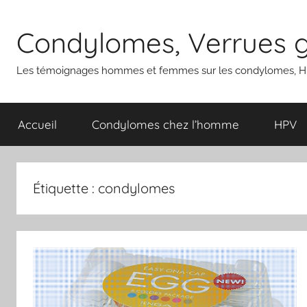
Aller
au
Condylomes, Verrues gé
contenu
Les témoignages hommes et femmes sur les condylomes, HP
Accueil
Condylomes chez l’homme
HPV
Étiquette :
condylomes