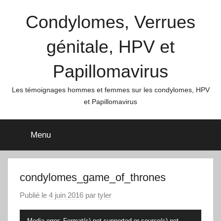
Aller
Condylomes, Verrues
au
contenu
génitale, HPV et
Papillomavirus
Les témoignages hommes et femmes sur les condylomes, HPV
et Papillomavirus
Menu
condylomes_game_of_thrones
Publié le
4 juin 2016
par
tyler
Lecteur
Media error: Format(s) not supported or source(s) not