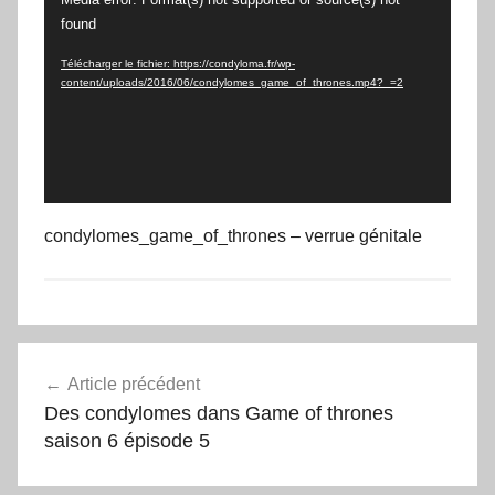
vidéo
found
Télécharger le fichier: https://condyloma.fr/wp-
content/uploads/2016/06/condylomes_game_of_thrones.mp4?_=2
condylomes_game_of_thrones – verrue génitale
Navigation
Article précédent
de
Des condylomes dans Game of thrones
l’article
saison 6 épisode 5