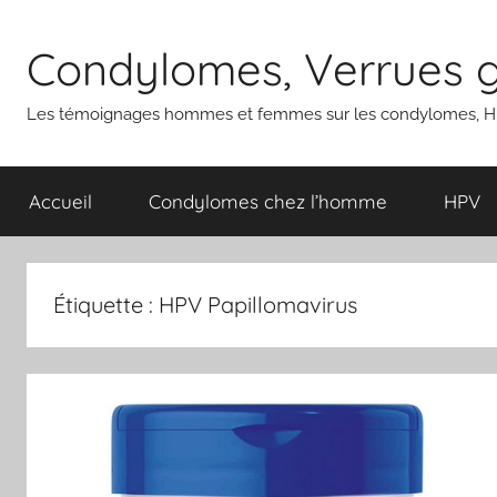
Aller
au
Condylomes, Verrues gé
contenu
Les témoignages hommes et femmes sur les condylomes, HP
Accueil
Condylomes chez l’homme
HPV
Étiquette :
HPV Papillomavirus