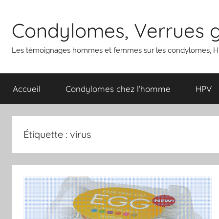
Aller
au
Condylomes, Verrues gé
contenu
Les témoignages hommes et femmes sur les condylomes, HP
Accueil
Condylomes chez l’homme
HPV
Étiquette :
virus