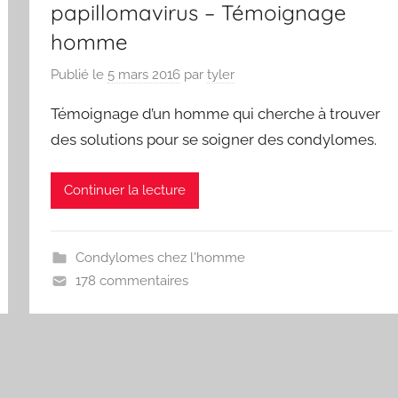
papillomavirus – Témoignage
homme
Publié le
5 mars 2016
par
tyler
Témoignage d’un homme qui cherche à trouver
des solutions pour se soigner des condylomes.
Continuer la lecture
Condylomes chez l'homme
178 commentaires