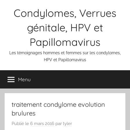
Aller
Condylomes, Verrues
au
contenu
génitale, HPV et
Papillomavirus
Les témoignages hommes et femmes sur les condylomes,
HPV et Papillomavirus
Menu
traitement condylome evolution
brulures
Publié le
6 mars 2016
par
tyler