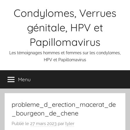
Aller
Condylomes, Verrues
au
contenu
génitale, HPV et
Papillomavirus
Les témoignages hommes et femmes sur les condylomes,
HPV et Papillomavirus
Menu
probleme_d_erection_macerat_de
_bourgeon_de_chene
Publié le
27 mars 2023
par
tyler