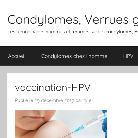
Aller
au
Condylomes, Verrues gé
contenu
Les témoignages hommes et femmes sur les condylomes, HP
Accueil
Condylomes chez l’homme
HPV
vaccination-HPV
Publié le
29 décembre 2019
par
tyler